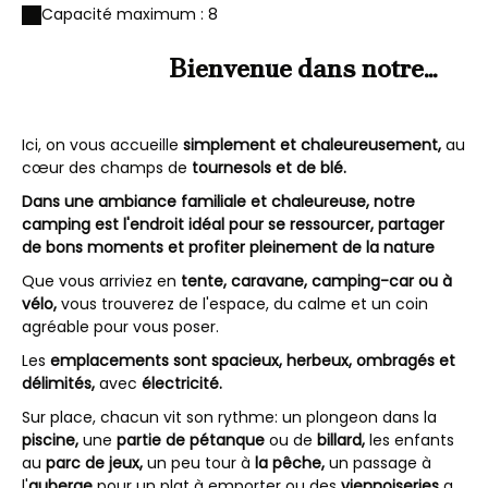
Capacité maximum : 8
Bienvenue dans notre
camping nature
Ici, on vous accueille
simplement et chaleureusement,
au
cœur des champs de
tournesols et de blé.
Dans une ambiance familiale et chaleureuse, notre
camping est l'endroit idéal pour se ressourcer, partager
de bons moments et profiter pleinement de la nature
Que vous arriviez en
tente, caravane, camping-car ou à
vélo,
vous trouverez de l'espace, du calme et un coin
agréable pour vous poser.
Les
emplacements sont spacieux, herbeux, ombragés et
délimités,
avec
électricité.
Sur place, chacun vit son rythme: un plongeon dans la
piscine,
une
partie de pétanque
ou de
billard,
les enfants
au
parc de jeux,
un peu tour à
la pêche,
un passage à
l'
auberge
pour un plat à emporter ou des
viennoiseries
au