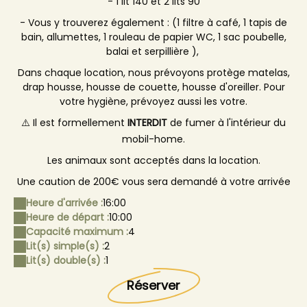
- 1 lit 140 et 2 lits 90
- Vous y trouverez également : (1 filtre à café, 1 tapis de
bain, allumettes, 1 rouleau de papier WC, 1 sac poubelle,
balai et serpillière ),
Dans chaque location, nous prévoyons protège matelas,
drap housse, housse de couette, housse d'oreiller. Pour
votre hygiène, prévoyez aussi les votre.
⚠️ Il est formellement
INTERDIT
de fumer à l'intérieur du
mobil-home.
Les animaux sont acceptés dans la location.
Une caution de 200€ vous sera demandé à votre arrivée
Heure d'arrivée :
16:00
Heure de départ :
10:00
Capacité maximum :
4
Lit(s) simple(s) :
2
Lit(s) double(s) :
1
Réserver