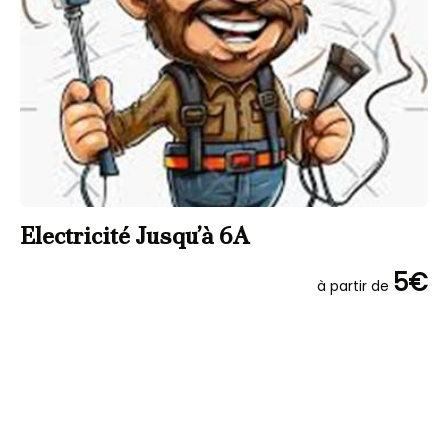
Electricité Jusqu’à 6A
E
5€
à partir de