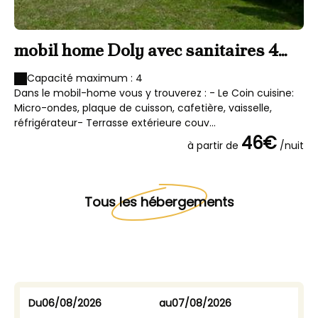
mobil home Doly avec sanitaires 4
M
personnes
p
Capacité maximum : 4
Dans le mobil-home vous y trouverez : - Le Coin cuisine:
Da
Micro-ondes, plaque de cuisson, cafetière, vaisselle,
Mi
réfrigérateur- Terrasse extérieure couv...
ré
46€
à partir de
/nuit
Tous les hébergements
Du
au