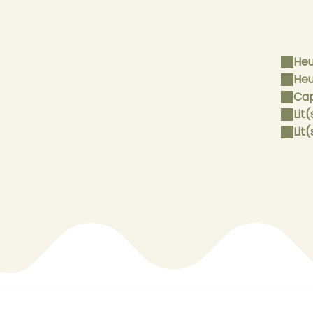
Heu
Heu
Cap
Lit(
Lit