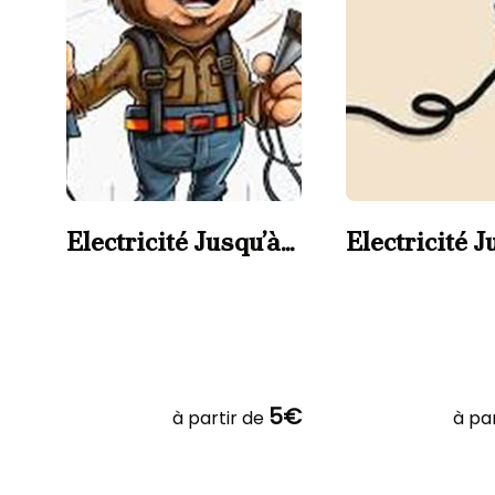
Electricité Jusqu’à
Electricité J
6A
10A
5€
à partir de
à par