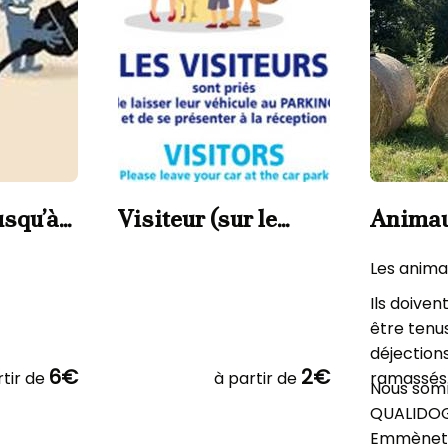
usqu’à
Visiteur (sur le
Animau
camp au maximum
de 9h00 à 22h30)
Les anima
Ils doiven
être tenus
déjection
6€
2€
tir de
à partir de
ramassés
Nous somm
QUALIDOG
Emmènet