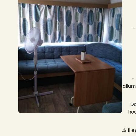
-
allum
Da
hou
Salle de Jeux
Soirée Cha
⚠️ Il