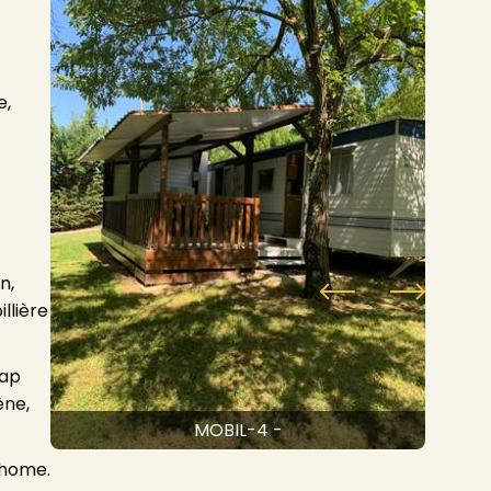
e,
n,
llière
rap
ène,
MOBIL-4 -
-home.