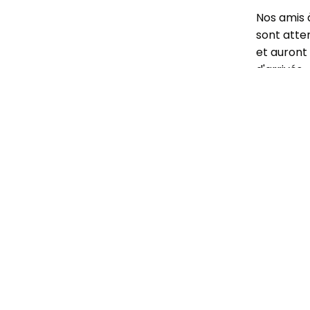
Nos amis 
sont atte
et auront 
d'arrivés.