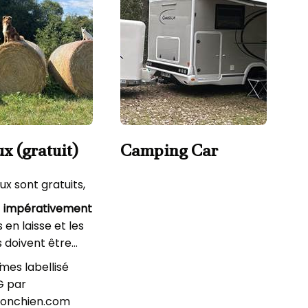
x (gratuit)
Camping Car
A
p
ux sont gratuits,
t
impérativement
 en laisse et les
s doivent être
.
es labellisé
 par
onchien.com