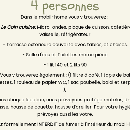
4 personnes
Dans le mobil-home vous y trouverez :
-
Le Coin cuisine:
Micro-ondes, plaque de cuisson, cafetièr
vaisselle, réfrigérateur
- Terrasse extérieure couverte avec tables, et chaises.
- Salle d'eau et Toilettes même pièce
- 1 lit 140 et 2 lits 90
 Vous y trouverez également : (1 filtre à café, 1 tapis de bai
ettes, 1 rouleau de papier WC, 1 sac poubelle, balai et serpi
),
ns chaque location, nous prévoyons protège matelas, d
sse, housse de couette, housse d'oreiller. Pour votre hygi
mallow
Soirée Piscine Nocturne
prévoyez aussi les votre.
 est formellement
INTERDIT
de fumer à l'intérieur du mobil