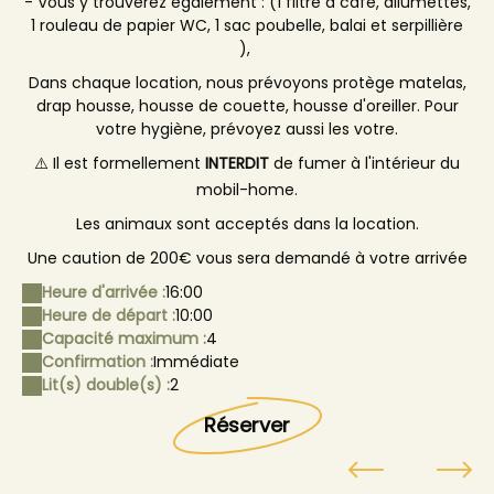
- Vous y trouverez également : (1 filtre à café, allumettes,
1 rouleau de papier WC, 1 sac poubelle, balai et serpillière
),
Dans chaque location, nous prévoyons protège matelas,
drap housse, housse de couette, housse d'oreiller. Pour
votre hygiène, prévoyez aussi les votre.
⚠️ Il est formellement
INTERDIT
de fumer à l'intérieur du
mobil-home.
Les animaux sont acceptés dans la location.
Une caution de 200€ vous sera demandé à votre arrivée
Heure d'arrivée :
16:00
Heure de départ :
10:00
Capacité maximum :
4
Confirmation :
Immédiate
Lit(s) double(s) :
2
Réserver