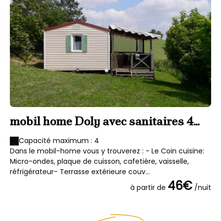
mobil home Doly avec sanitaires 4
M
personnes
p
Capacité maximum : 4
Dans le mobil-home vous y trouverez : - Le Coin cuisine:
Da
Micro-ondes, plaque de cuisson, cafetière, vaisselle,
Mi
réfrigérateur- Terrasse extérieure couv...
ré
46€
à partir de
/nuit