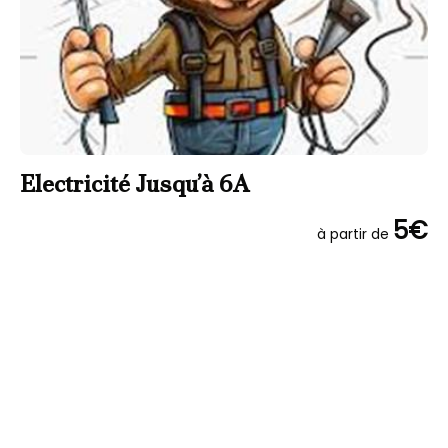
Electricité Jusqu’à 6A
E
5€
à partir de